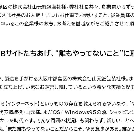
島区の株式会社山元紙包装社様。弊社社長共々、創業前からず
スメは社長のお人柄！いつもお仕事でお会いすると、従業員様
率いるこの企業様のお志、お考えを僭越ながらご紹介させて頂
Bサイトたちあげ、“誰もやってないこと”に
ン、製造を手がける大阪市都島区の株式会社山元紙包装社様。ま
トを立ち上げ、いまなお運営し続けているという希少な実績と歴
ら【インターネット】というものの存在を教えられるやいなや、「
表取締役・山元様。まだOSもWindows95の頃。ショッピン
かった時代です。そんな周囲の状況にも関わらず、新しいことへ
様。「まだ誰もやってないことだからこそ、やる意味がある。誰か