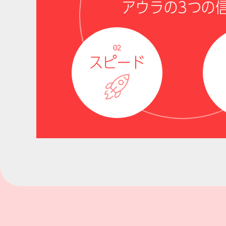
アウラの3つの
02
スピード