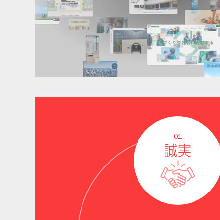
01
誠実