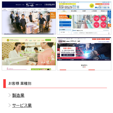
山元紙包装社（パッケージショッ
株式会社 三恒 様
プ）様
株式会社グッドプランニング 様
コアテック・九州 様
お客様 業種別
製造業
サービス業