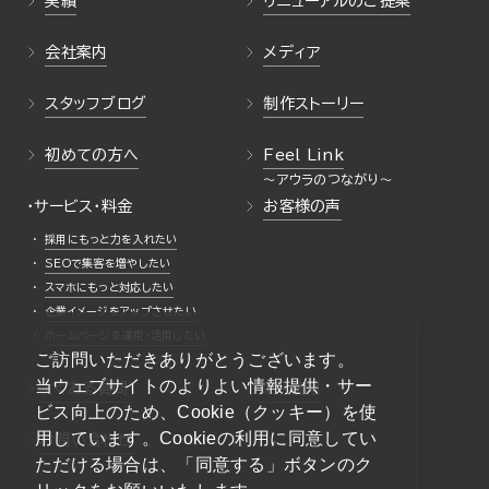
実績
リニューアルのご提案
会社案内
メディア
スタッフブログ
制作ストーリー
初めての方へ
Feel Link
・サービス・料金
お客様の声
採用にもっと力を入れたい
SEOで集客を増やしたい
スマホにもっと対応したい
企業イメージをアップさせたい
ホームページを運用・活用したい
ご訪問いただきありがとうございます。
当ウェブサイトのよりよい情報提供・サー
よくある質問
採用情報
ビス向上のため、Cookie（クッキー）を使
用しています。Cookieの利用に同意してい
お問い合わせ
ただける場合は、「同意する」ボタンのク