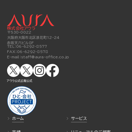
株式会社アウラ
〒530-0022
大阪府大阪市北区浪花町12-24
赤坂天六ビル8F
TEL：
06-6292-8577
FAX：
06-6292-8578
E-mail：
staff@aura-office.co.jp
アウラ公式
広報公式
ホーム
サービス