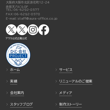
大阪府大阪市北区浪花町12-24
赤坂天六ビル8F
TEL：
06-6292-8577
FAX：
06-6292-8578
E-mail：
staff@aura-office.co.jp
アウラ公式
広報公式
ホーム
サービス
実績
リニューアルのご提案
会社案内
メディア
スタッフブログ
制作ストーリー