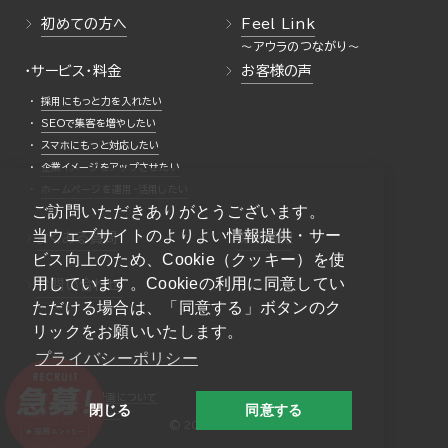
初めての方へ
Feel Link
・サービス・料金
お客様の声
採用にもっと力を入れたい
SEOで集客を増やしたい
スマホにもっと対応したい
企業イメージをアップさせたい
ホームページを運用・活用したい
ご訪問いただきありがとうございます。
当ウェブサイトのよりよい情報提供・サー
よくある質問
採用情報
ビス向上のため、Cookie（クッキー）を使
用しています。Cookieの利用に同意してい
お問い合わせ
ただける場合は、「同意する」ボタンのク
リックをお願いいたします。
プライバシーポリシー
一般事業主行動計画について
閉じる
同意する
プライバシーポリシー
© 2026 AURA Inc.