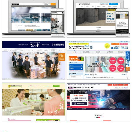
株式会社フィッシャー・インストル
三共自動車株式会社 様
メンツ 様
山元紙包装社（パッケージショッ
株式会社 三恒 様
プ）様
株式会社グッドプランニング 様
コアテック・九州 様