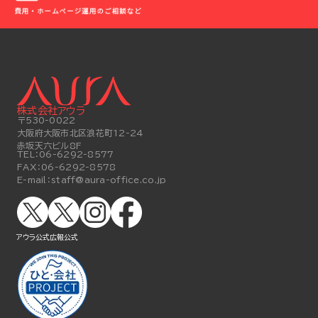
株式会社アウラ
〒530-0022
大阪府大阪市北区浪花町12-24
赤坂天六ビル8F
TEL：
06-6292-8577
FAX：
06-6292-8578
E-mail：
staff@aura-office.co.jp
アウラ公式
広報公式