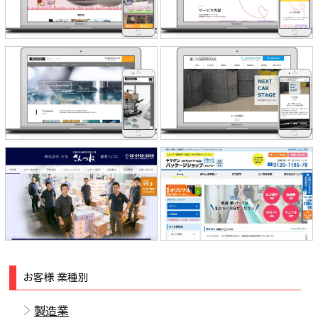
株式会社フィッシャー・インストル
三共自動車株式会社 様
メンツ 様
山元紙包装社（パッケージショッ
株式会社 三恒 様
プ）様
お客様 業種別
製造業