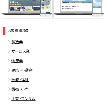
明海大学オープンカレッジ 様
株式会社松本石油 様
お客様 業種別
製造業
サービス業
物流業
建築・不動産
医療・福祉
販売・小売
士業・コンサル