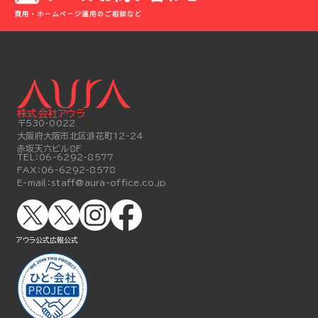
株式会社アウラ
〒530-0022
大阪府大阪市北区浪花町12-24
赤坂天六ビル8F
TEL：
06-6292-8577
FAX：
06-6292-8578
E-mail：
staff@aura-office.co.jp
アウラ公式
広報公式