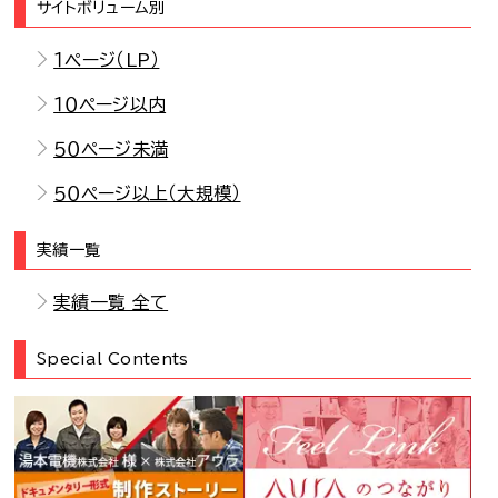
サイトボリューム別
１ページ（LP）
１０ページ以内
５０ページ未満
５０ページ以上（大規模）
実績一覧
実績一覧 全て
Special Contents