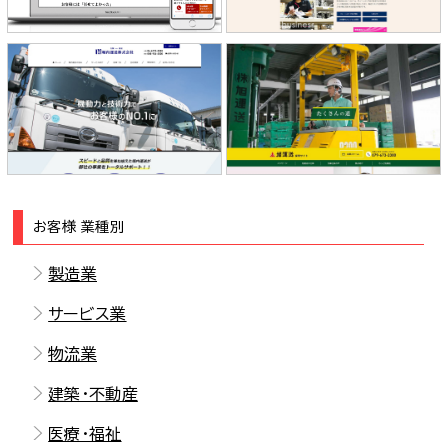
堀内運送株式会社 様
株式会社 旭運送 様
お客様 業種別
製造業
サービス業
物流業
建築・不動産
医療・福祉