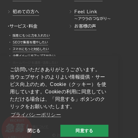
初めての方へ
Feel Link
・サービス・料金
お客様の声
採用にもっと力を入れたい
SEOで集客を増やしたい
スマホにもっと対応したい
企業イメージをアップさせたい
ホームページを運用・活用したい
ご訪問いただきありがとうございます。
当ウェブサイトのよりよい情報提供・サー
よくある質問
採用情報
ビス向上のため、Cookie（クッキー）を使
用しています。Cookieの利用に同意してい
お問い合わせ
ただける場合は、「同意する」ボタンのク
リックをお願いいたします。
プライバシーポリシー
一般事業主行動計画について
閉じる
同意する
プライバシーポリシー
© 2026 AURA Inc.