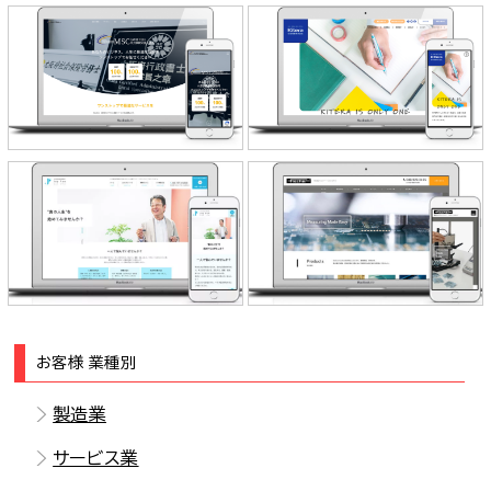
MSC行政書士法人・社会保険労
紀寺商事株式会社 様
務士法人 様
株式会社フィッシャー・インストル
ほめ塾会話実践教室JoyFun 様
メンツ 様
お客様 業種別
製造業
サービス業