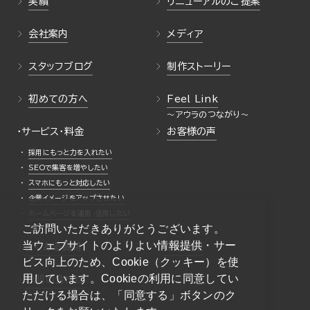
実績
リニューアルのご提案
会社案内
メディア
スタッフブログ
制作ストーリー
初めての方へ
Feel Link
・サービス・料金
お客様の声
採用にもっと力を入れたい
SEOで集客を増やしたい
スマホにもっと対応したい
企業イメージをアップさせたい
ホームページを運用・活用したい
ご訪問いただきありがとうございます。
当ウェブサイトのよりよい情報提供・サー
よくある質問
採用情報
ビス向上のため、Cookie（クッキー）を使
用しています。Cookieの利用に同意してい
お問い合わせ
ただける場合は、「同意する」ボタンのク