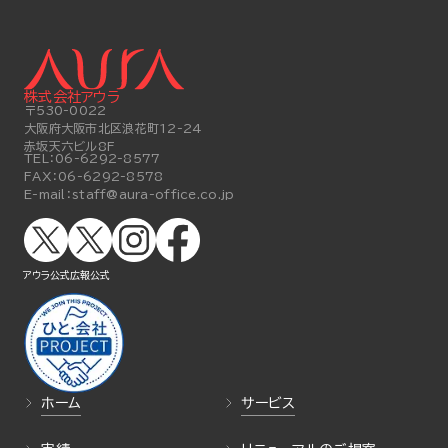
株式会社アウラ
〒530-0022
大阪府大阪市北区浪花町12-24
赤坂天六ビル8F
TEL：
06-6292-8577
FAX：
06-6292-8578
E-mail：
staff@aura-office.co.jp
アウラ公式
広報公式
ホーム
サービス