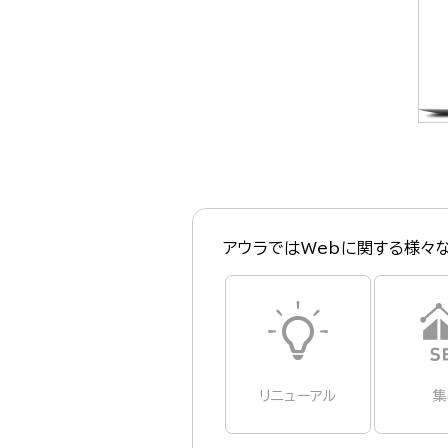
アウラではWebに関する様々
リニューアル
集