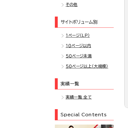
その他
サイトボリューム別
１ページ（LP）
１０ページ以内
５０ページ未満
５０ページ以上（大規模）
実績一覧
実績一覧 全て
Special Contents