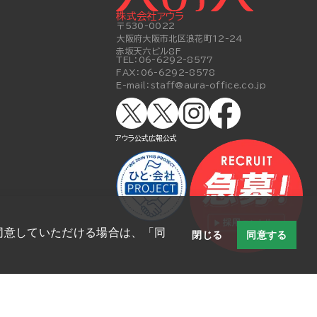
株式会社アウラ
〒530-0022
大阪府大阪市北区浪花町12-24
赤坂天六ビル8F
TEL：
06-6292-8577
FAX：
06-6292-8578
E-mail：
staff@aura-office.co.jp
アウラ公式
広報公式
に同意していただける場合は、「同
閉じる
同意する
一般事業主行動計画について
プライバシーポリシー