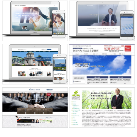
ベンチャーラボ・ホールディングス
合同会社瓦林研究室 様
株式会社 様
株式会社中央プランナー 様
市田利夫 司法書士事務所 様
株式会社 末永イノベーション経営
税理士法人 未来財務 様
様