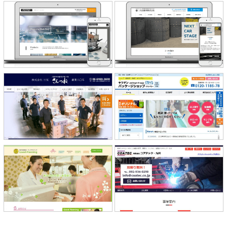
株式会社フィッシャー・インストル
三共自動車株式会社 様
メンツ 様
山元紙包装社（パッケージショッ
株式会社 三恒 様
プ）様
株式会社グッドプランニング 様
コアテック・九州 様