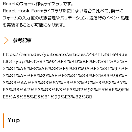
Reactのフォーム作成ライブラリです。
React Hook Formライブラリを使わない場合に比べて、簡単に
フォームの入力値の状態管理やバリデーション、送信時のイベント処理
を実装することが可能になります。
参考記事
https://zenn.dev/yuitosato/articles/292f13816993e
f#3.-yup%E3%82%92%E4%BD%BF%E3%81%A3%E
3%81%A6%E8%A6%8B%E9%80%9A%E3%81%97%E
3%81%AE%E8%89%AF%E3%81%84%E3%83%90%E
3%83%AA%E3%83%87%E3%83%BC%E3%82%B7%
E3%83%A7%E3%83%B3%E3%82%92%E5%AE%9F%
E8%A3%85%E3%81%99%E3%82%8B
Yup