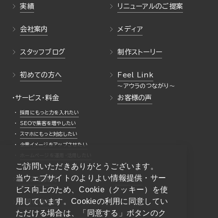
実績
リニューアルのご提案
会社案内
メディア
スタッフブログ
制作ストーリー
初めての方へ
Feel Link
・サービス・料金
お客様の声
採用にもっと力を入れたい
SEOで集客を増やしたい
スマホにもっと対応したい
企業イメージをアップさせたい
ホームページを運用・活用したい
ご訪問いただきありがとうございます。
当ウェブサイトのよりよい情報提供・サー
よくある質問
採用情報
ビス向上のため、Cookie（クッキー）を使
用しています。Cookieの利用に同意してい
お問い合わせ
ただける場合は、「同意する」ボタンのク