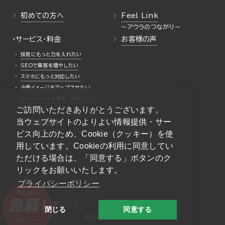
初めての方へ
Feel Link
・サービス・料金
お客様の声
採用にもっと力を入れたい
SEOで集客を増やしたい
スマホにもっと対応したい
企業イメージをアップさせたい
ホームページを運用・活用したい
ご訪問いただきありがとうございます。
当ウェブサイトのよりよい情報提供・サー
よくある質問
採用情報
ビス向上のため、Cookie（クッキー）を使
用しています。Cookieの利用に同意してい
お問い合わせ
ただける場合は、「同意する」ボタンのク
リックをお願いいたします。
プライバシーポリシー
一般事業主行動計画について
閉じる
同意する
プライバシーポリシー
© 2026 AURA Inc.