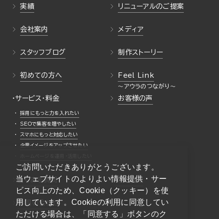
実績
リニューアルのご提案
会社案内
メディア
スタッフブログ
制作ストーリー
初めての方へ
Feel Link
・サービス・料金
お客様の声
採用にもっと力を入れたい
SEOで集客を増やしたい
スマホにもっと対応したい
企業イメージをアップさせたい
ホームページを運用・活用したい
ご訪問いただきありがとうございます。
当ウェブサイトのよりよい情報提供・サー
よくある質問
採用情報
ビス向上のため、Cookie（クッキー）を使
用しています。Cookieの利用に同意してい
お問い合わせ
ただける場合は、「同意する」ボタンのク