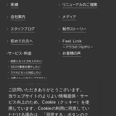
実績
リニューアルのご提案
会社案内
メディア
スタッフブログ
制作ストーリー
初めての方へ
Feel Link
・サービス・料金
お客様の声
採用にもっと力を入れたい
SEOで集客を増やしたい
スマホにもっと対応したい
企業イメージをアップさせたい
ホームページを運用・活用したい
ご訪問いただきありがとうございます。
当ウェブサイトのよりよい情報提供・サー
よくある質問
採用情報
ビス向上のため、Cookie（クッキー）を使
用しています。Cookieの利用に同意してい
お問い合わせ
ただける場合は、「同意する」ボタンのク