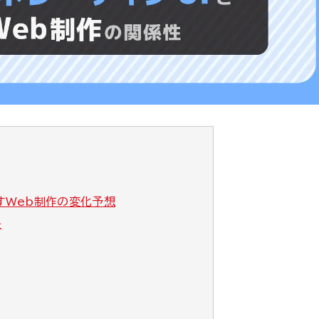
すWeb制作の変化予想
失