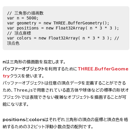
// 三角形の描画数

var n = 5000;

var geometry = new THREE.BufferGeometry();

var positions = new Float32Array( n * 3 * 3 ); 
// 頂点座標

var colors = new Float32Array( n * 3 * 3 ); // 
頂点色
n
は三角形の描画数を指定します。
バッファーオブジェクト
を利用するために
THREE.BufferGeome
try
クラスを使います。
バッファーオブジェクトは任意の頂点データを定義することができる
ため、Three.jsで用意されている直方体や球体などの標準の形状オ
ブジェクトでは表現できない複雑なオブジェクトを描画することが可
能になります。
positions
と
colors
はそれぞれ三角形の頂点の座標と頂点色を格
納するための32ビット浮動小数点型の配列です。