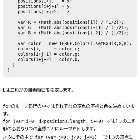
    positions[i+j]   = x;

    positions[i+j+1] = y;

    positions[i+j+2] = z;

    var R = (Math.abs(positions[i]) / (L/2));

    var G = (Math.abs(positions[i+1]) / (L/2));

    var B = (Math.abs(positions[i+2]) / (L/2));

    var color = new THREE.Color().setRGB(R,G,B);

    colors[i]     = color.r;

    colors[i+j+1] = color.g;

    colors[i+j+2] = color.b;

  }

}
L
は三角形の描画範囲を指定します。
forのループ処理の中ではそれぞれの頂点の座標と色を決めていま
す。
for (var i=0; i<positions.length; i+=9)
では１つの三角
形の必要な９つの座標ごとにループを回します。
で
for (var j=0; j<9; j+=3)
さらにその中で
１つの頂点に