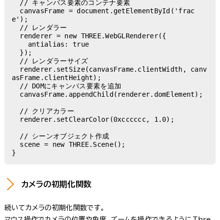
  // キャンバス要素のコンテナ要素

  canvasFrame = document.getElementById('frac
e');

  // レンダラー

  renderer = new THREE.WebGLRenderer({

    antialias: true

  });

  // レンダラーサイズ

  renderer.setSize(canvasFrame.clientWidth, canv
asFrame.clientHeight);

  // DOMにキャンバス要素を追加

  canvasFrame.appendChild(renderer.domElement);

  // クリアカラー

  renderer.setClearColor(0xcccccc, 1.0);

  // シーンオブジェクト作成

  scene = new THREE.Scene();

}
カメラの初期化関数
続いてカメラの初期化関数です。
マウス操作でカメラの位置や角度、ズームを操作できるようにThre