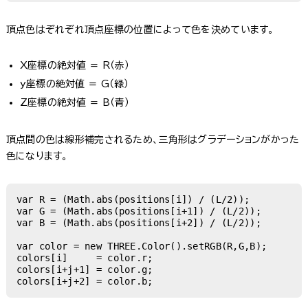
頂点色はぞれぞれ頂点座標の位置によって色を決めています。
X座標の絶対値 = R（赤）
y座標の絶対値 = G（緑）
Z座標の絶対値 = B（青）
頂点間の色は線形補完されるため、三角形はグラデーションがかった
色になります。
var R = (Math.abs(positions[i]) / (L/2));

var G = (Math.abs(positions[i+1]) / (L/2));

var B = (Math.abs(positions[i+2]) / (L/2));

var color = new THREE.Color().setRGB(R,G,B);

colors[i]     = color.r;

colors[i+j+1] = color.g;

colors[i+j+2] = color.b;