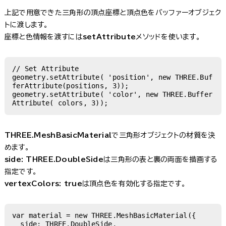
上記で用意できた三角形の頂点座標と頂点色をバッファーオブジェク
トに渡します。
座標と色情報を渡すには
setAttribute
メソッドを使います。
// Set Attribute

geometry.setAttribute( 'position', new THREE.Buf
ferAttribute(positions, 3));

geometry.setAttribute( 'color', new THREE.Buffer
Attribute( colors, 3));
THREE.MeshBasicMaterial
で三角形オブジェクトの材質を決
めます。
side: THREE.DoubleSide
は三角形の表と裏の両面を描画する
指定です。
vertexColors: true
は頂点色を有効化する指定です。
var material = new THREE.MeshBasicMaterial({

  side: THREE.DoubleSide,
