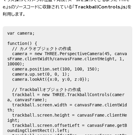
e.jsのソースコードに収録されている「
TrackballControls.js
」を
利用します。
var camera;

function() {

  // カメラオブジェクトの作成

  camera = new THREE.PerspectiveCamera(45, canva
sFrame.clientWidth/canvasFrame.clientHeight, 1, 
10000);

  camera.position.set(100, 100, 150);

  camera.up.set(0, 0, 1);

  camera.lookAt({x:0, y:0, z:0});

  // Trackballオブジェクトの作成

  trackball = new THREE.TrackballControls(camer
a, canvasFrame);

  trackball.screen.width = canvasFrame.clientWid
th;

  trackball.screen.height = canvasFrame.clientHe
ight;

  trackball.screen.offsetLeft = canvasFrame.getB
oundingClientRect().left;
