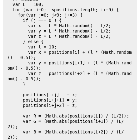
  var L = 100;

  for (var i=0; i<positions.length; i+=9) {

    for(var j=0; j<9; j+=3) {

      if (j === 0 ) {

        var x = L * Math.random() - L/2;

        var y = L * Math.random() - L/2;

        var z = L * Math.random() - L/2;

      } else {

        var l = 10;

        var x = positions[i] + (l * (Math.random
() - 0.5));

        var y = positions[i+1] + (l * (Math.rand
om() - 0.5));

        var z = positions[i+2] + (l * (Math.rand
om() - 0.5));

      }

      positions[i+j]   = x;

      positions[i+j+1] = y;

      positions[i+j+2] = z;

      var R = (Math.abs(positions[i]) / (L/2));

      var G = (Math.abs(positions[i+1]) / (L/
2));

      var B = (Math.abs(positions[i+2]) / (L/
2));
