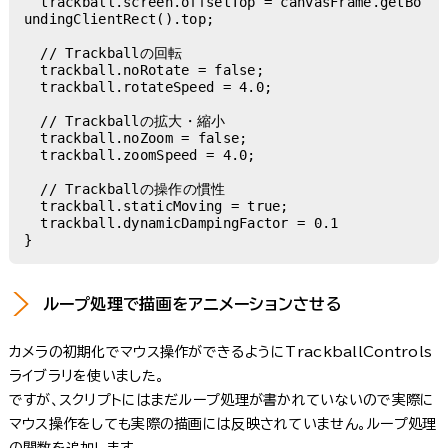
  trackball.screen.offsetTop = canvasFrame.getBo
undingClientRect().top;

  // Trackballの回転

  trackball.noRotate = false;

  trackball.rotateSpeed = 4.0;

  // Trackballの拡大・縮小

  trackball.noZoom = false;

  trackball.zoomSpeed = 4.0;

  // Trackballの操作の慣性

  trackball.staticMoving = true;

  trackball.dynamicDampingFactor = 0.1

}
ループ処理で描画をアニメーションさせる
カメラの初期化でマウス操作ができるようにTrackballControls
ライブラリを使いました。
ですが、スクリプトにはまだループ処理が書かれていないので実際に
マウス操作をしても実際の描画には反映されていません。ループ処理