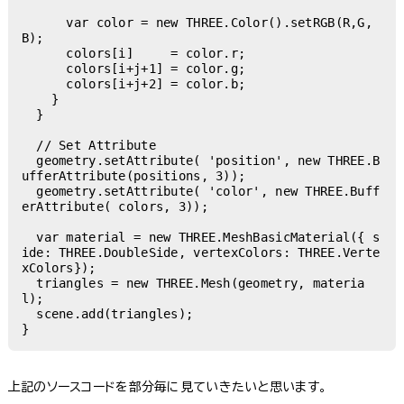
      var color = new THREE.Color().setRGB(R,G,
B);

      colors[i]     = color.r;

      colors[i+j+1] = color.g;

      colors[i+j+2] = color.b;

    }

  }

  // Set Attribute

  geometry.setAttribute( 'position', new THREE.B
ufferAttribute(positions, 3));

  geometry.setAttribute( 'color', new THREE.Buff
erAttribute( colors, 3));

  var material = new THREE.MeshBasicMaterial({ s
ide: THREE.DoubleSide, vertexColors: THREE.Verte
xColors});

  triangles = new THREE.Mesh(geometry, materia
l);

  scene.add(triangles);

}
上記のソースコードを部分毎に見ていきたいと思います。