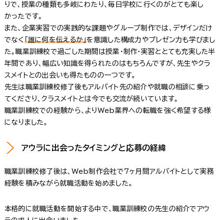
りで、授業の種類も多岐にわたり、毎日学校に行くのがとても楽し
かったです。
また、企業実習での実践的な課題やグループ制作では、デザインだけ
でなく
「誰に何を伝えるか」
を意識した構成力やプレゼン力も学びまし
た。職業訓練校で過ごした期間は授業・制作・実習ととても充実した半
年間であり、幅広い知識を得られたのはもちろんですが、先生やクラ
スメイトとの出会いも得たものの一つです。
先生は職業訓練校修了後もアルバイト先の紹介や就職の相談に乗っ
てくださり、クラスメイトとは今でも交流が続いています。
職業訓練校での経験から、よりWeb業界への転職を強く希望する様
になりました。
アウラに出会ったタイミングと応募の経緯
職業訓練校修了後は、Web制作会社で7ヶ月間アルバイトとして実務
経験を積みながら就職活動を始めました。
本格的に就職活動を開始する中で、職業訓練校の先生の紹介でアウ