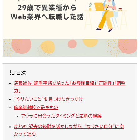
目次
店長補佐・調剤事務で培った「お客様目線」「正確性」「調整
力」
“やりたいこと”を見つけたきっかけ
職業訓練校で得たもの
アウラに出会ったタイミングと応募の経緯
まとめ：過去の経験を活かしながら、“なりたい自分”に向
かって進む