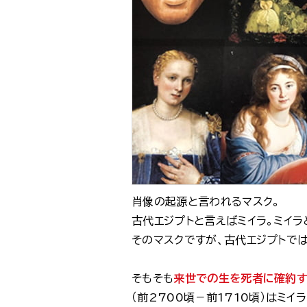
肖像の起源と言われるマスク。
古代エジプトと言えばミイラ。ミイ
そのマスクですが、古代エジプトで
そもそも
来世での生を死者に確約
（前2700頃－前1710頃）はミ