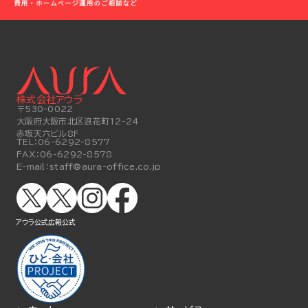
株式会社アウラ
〒530-0022
大阪府大阪市北区浪花町12-24
赤坂天六ビル8F
TEL：
06-6292-8577
FAX：
06-6292-8578
E-mail：
staff@aura-office.co.jp
アウラ公式
広報公式