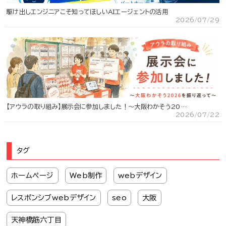
駆け出しエンジニアこそ知ってほしいAIエージェントの活用
2026/07/29
【アウラの取り組み】展示会に参加しました！～大阪わかそう20…
2026/07/22
タグ
ホームページ
Web制作
webデザイン
レスポンシブwebデザイン
seo
大阪
天神橋筋六丁目