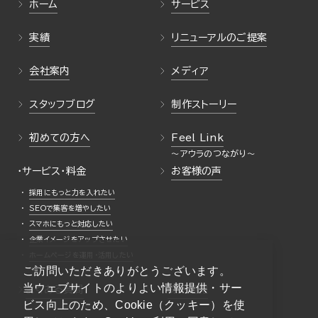
ホーム
サービス
実績
リニューアルのご提案
会社案内
メディア
スタッフブログ
制作ストーリー
初めての方へ
Feel Link
・サービス・料金
お客様の声
採用にもっと力を入れたい
SEOで集客を増やしたい
スマホにもっと対応したい
企業イメージをアップさせたい
ホームページを運用・活用したい
ご訪問いただきありがとうございます。
当ウェブサイトのよりよい情報提供・サー
よくある質問
採用情報
ビス向上のため、Cookie（クッキー）を使