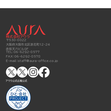
株式会社アウラ
〒530-0022
大阪府大阪市北区浪花町12-24
赤坂天六ビル8F
TEL：
06-6292-8577
FAX：
06-6292-8578
E-mail：
staff@aura-office.co.jp
アウラ公式
広報公式