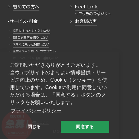
初めての方へ
Feel Link
・サービス・料金
お客様の声
採用にもっと力を入れたい
SEOで集客を増やしたい
スマホにもっと対応したい
企業イメージをアップさせたい
ホームページを運用・活用したい
ご訪問いただきありがとうございます。
当ウェブサイトのよりよい情報提供・サー
よくある質問
採用情報
ビス向上のため、Cookie（クッキー）を使
用しています。Cookieの利用に同意してい
お問い合わせ
ただける場合は、「同意する」ボタンのク
リックをお願いいたします。
プライバシーポリシー
一般事業主行動計画について
閉じる
同意する
プライバシーポリシー
© 2026 AURA Inc.