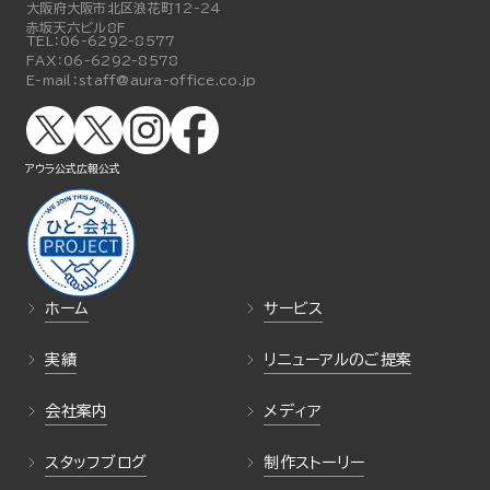
大阪府大阪市北区浪花町12-24
赤坂天六ビル8F
TEL：
06-6292-8577
FAX：
06-6292-8578
E-mail：
staff@aura-office.co.jp
アウラ公式
広報公式
ホーム
サービス
実績
リニューアルのご提案
会社案内
メディア
スタッフブログ
制作ストーリー