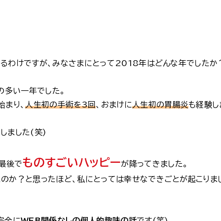
るわけですが、みなさまにとって2018年はどんな年でしたか
の多い一年でした。
始まり、
人生初の手術を3回
、おまけに
人生初の胃腸炎
も経験し
しました(笑)
ものすごいハッピー
の最後で
が降ってきました。
のか？と思ったほど、私にとっては幸せなできごとが起こりま
完全に
WEB関係なしの個人的趣味の話
です(笑)