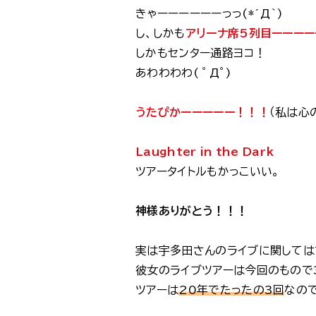
きゃーーーーーーっっ(*´Д｀)
し、しかも
アリーナ席5列目ーーーー
しかもセンター通路ヨコ！
あわわわわ( ﾟДﾟ)
うたぴかーーーーー！！！
（私は心
Laughter in the Dark
ツアータイトルもかっこいい。
神様ありがとう！！！
実は宇多田さんのライブに関しては
彼女のライブツアーは今回のもので
ツアーは
20年でたったの3回
なの