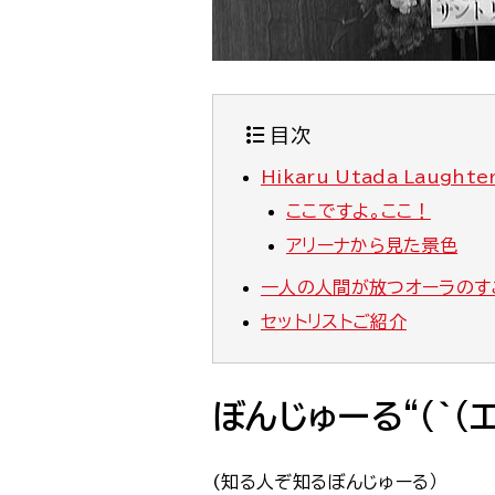
目次
Hikaru Utada Laughter
ここですよ。ここ！
アリーナから見た景色
一人の人間が放つオーラのす
セットリストご紹介
ぼんじゅーる“(`(エ)
(知る人ぞ知るぼんじゅーる）