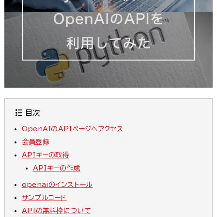
目次
OpenAIのAPIページへアクセス
会員登録
APIキーの取得
APIキーの作成
openaiのインストール
サンプルコード
APIの無料枠について