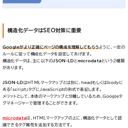
構造化データはSEO対策に重要
Googleがより正確にページの構成を理解してもらう
ように、一定の
ルールに従って構成化データを設定してあげます。
構造化データは、主に以下の
JSON-LD
と
microdata
という2種類
があります。
JSON-LD
はHTMLマークアップとは別に、headもしくはbodyに
ある「script」タグにJavaScriptの形式で表記します。
メリットとして、本体のマークアップと分離しているため、Googleタ
グマネージャーで管理することができます。
microdata
は、HTMLマークアップの上に、構造化データとして認
識できるタグ属性を追加する方法です。