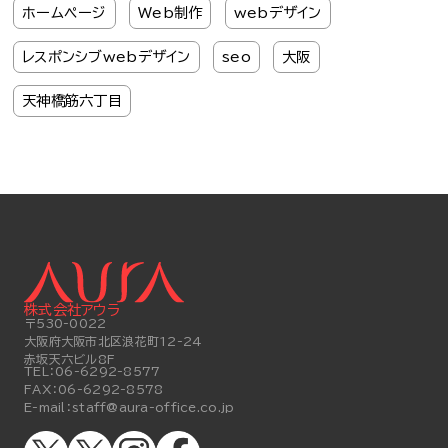
ホームページ
Web制作
webデザイン
レスポンシブwebデザイン
seo
大阪
天神橋筋六丁目
株式会社アウラ
〒530-0022
大阪府大阪市北区浪花町12-24
赤坂天六ビル8F
TEL：
06-6292-8577
FAX：
06-6292-8578
E-mail：
staff@aura-office.co.jp