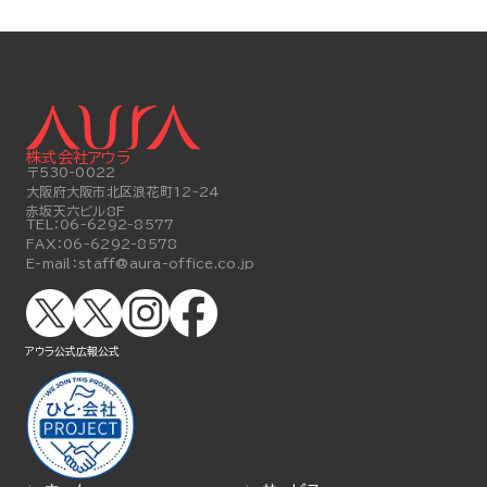
株式会社アウラ
〒530-0022
大阪府大阪市北区浪花町12-24
赤坂天六ビル8F
TEL：
06-6292-8577
FAX：
06-6292-8578
E-mail：
staff@aura-office.co.jp
アウラ公式
広報公式