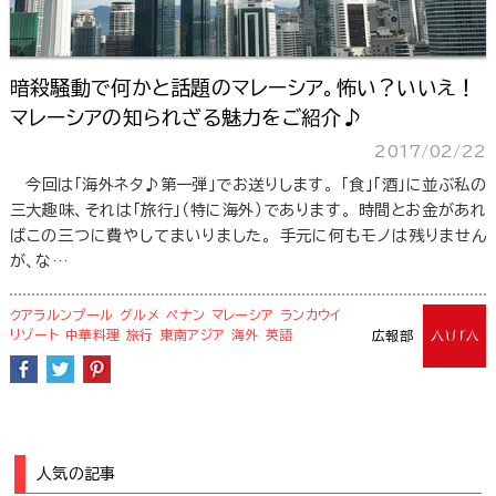
暗殺騒動で何かと話題のマレーシア。怖い？いいえ！
マレーシアの知られざる魅力をご紹介♪
2017/02/22
今回は「海外ネタ♪第一弾」でお送りします。 「食」「酒」に並ぶ私の
三大趣味、それは「旅行」（特に海外）であります。 時間とお金があれ
ばこの三つに費やしてまいりました。 手元に何もモノは残りません
が、な…
クアラルンプール
グルメ
ペナン
マレーシア
ランカウイ
リゾート
中華料理
旅行
東南アジア
海外
英語
広報部
人気の記事