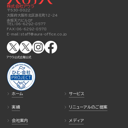
株式会社アウラ
〒530-0022
大阪府大阪市北区浪花町12-24
赤坂天六ビル8F
TEL：
06-6292-8577
FAX：
06-6292-8578
E-mail：
staff@aura-office.co.jp
アウラ公式
広報公式
ホーム
サービス
実績
リニューアルのご提案
会社案内
メディア