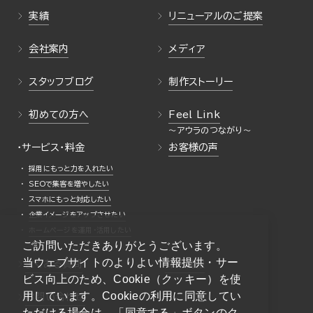
実績
リニューアルのご提案
会社案内
メディア
スタッフブログ
制作ストーリー
初めての方へ
Feel Link
・サービス・料金
お客様の声
採用にもっと力を入れたい
SEOで集客を増やしたい
スマホにもっと対応したい
企業イメージをアップさせたい
ホームページを運用・活用したい
ご訪問いただきありがとうございます。
当ウェブサイトのよりよい情報提供・サー
よくある質問
採用情報
ビス向上のため、Cookie（クッキー）を使
用しています。Cookieの利用に同意してい
お問い合わせ
ただける場合は、「同意する」ボタンのク