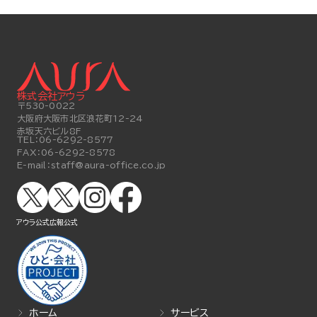
株式会社アウラ
〒530-0022
大阪府大阪市北区浪花町12-24
赤坂天六ビル8F
TEL：
06-6292-8577
FAX：
06-6292-8578
E-mail：
staff@aura-office.co.jp
アウラ公式
広報公式
ホーム
サービス