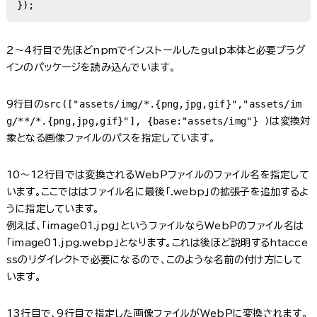
});
2〜4行目で先ほどnpmでインストールしたgulp本体と必要プラグ
インのパッケージを読み込んでいます。
src(["assets/img/*.{png,jpg,gif}","assets/im
9行目の
g/**/*.{png,jpg,gif}"], {base:"assets/img"} )
は変換対
象となる画像ファイルのパスを指定しています。
10〜12行目では変換されるWebPファイルのファイル名を指定して
います。ここでははファイル名に最後「.webp」の拡張子を追加するよ
うに指定しています。
例えば、「image01.jpg」というファイルならWebPのファイル名は
「image01.jpg.webp」となります。これは後ほど説明するhtacce
ssのリダイレクトで必要になるので、このような名前の付け方にして
います。
13行目で、9行目で指定した画像ファイルがWebPに変換されます。