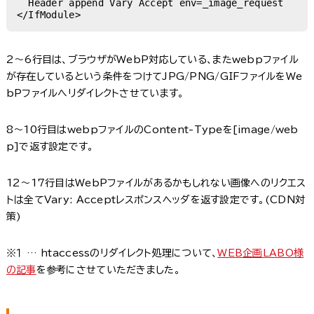
  Header append Vary Accept env=_image_request

</IfModule>
2〜6行目は、ブラウザがWebP対応している、またwebpファイル
が存在しているという条件をつけてJPG/PNG/GIFファイルをWe
bPファイルへリダイレクトさせています。
8〜10行目はwebpファイルのContent-Typeを[image/web
p]で返す設定です。
12〜17行目はWebPファイルがあるかもしれない画像へのリクエス
トは全てVary: Acceptレスポンスヘッダを返す設定です。(CDN対
策)
※１ … htaccessのリダイレクト処理について、
WEB企画LABO様
の記事
を参考にさせていただきました。