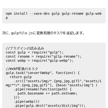
npm install --save-dev gulp gulp-rename gulp-web
p
gulpfile.js
次に、
に変換処理のタスクを追記します。
//プラグインの読み込み

const gulp = require("gulp");

const rename = require("gilp-rename");

const webp = require("gulp-webp");

//WebP変換のタスク

gulp.task("convertWebp", function() {

  return gulp

    .src(["assets/img/*.{png,jpg,gif}","assets/i
mg/**/*.{png,jpg,gif}"], {base:"assets/img"} )

    .pipe(rename(function(path) {

      path.basename += path.extname;

    }))

    .pipe(webp())

    .pipe(gulp.dest("assets/dist/img"));
