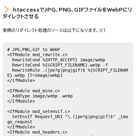
htaccessでJPG、PNG、GIFファイルをWebPにリ
ダイレクトさせる
実際のリダイレクト処理のソースは以下になります。※１
# JPG,PNG,GIF to WebP

<IfModule mod_rewrite.c>

  RewriteCond %{HTTP_ACCEPT} image/webp

  RewriteCond %{SCRIPT_FILENAME}.webp -f

  RewriteRule .(jpe?g|png|gif)$ %{SCRIPT_FILENAM
E}.webp [T=image/webp]

</IfModule>

<IfModule mod_mine.c>

  AddType image/webp .webp

</IfModule>

<IfModule mod_setenvif.c>

  SetEnvIf Request_URI "\.(jpe?g|png|gif)$" _ima
ge_request

</IfModule>

<IfModule mod_headers.c>
