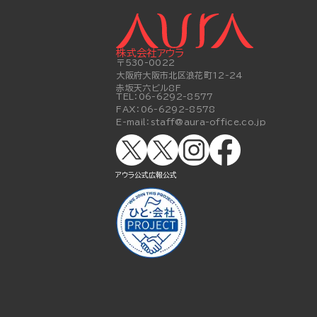
株式会社アウラ
〒530-0022
大阪府大阪市北区浪花町12-24
赤坂天六ビル8F
TEL：
06-6292-8577
FAX：
06-6292-8578
E-mail：
staff@aura-office.co.jp
アウラ公式
広報公式