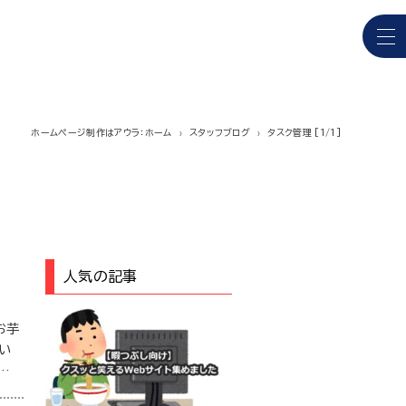
ホームページ制作はアウラ：ホーム
スタッフブログ
タスク管理 [1/1]
人気の記事
お芋
い
…