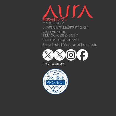
株式会社アウラ
〒530-0022
大阪府大阪市北区浪花町12-24
赤坂天六ビル8F
TEL：
06-6292-8577
FAX：
06-6292-8578
E-mail：
staff@aura-office.co.jp
アウラ公式
広報公式