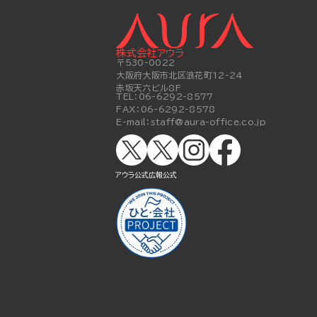
株式会社アウラ
〒530-0022
大阪府大阪市北区浪花町12-24
赤坂天六ビル8F
TEL：
06-6292-8577
FAX：
06-6292-8578
E-mail：
staff@aura-office.co.jp
アウラ公式
広報公式