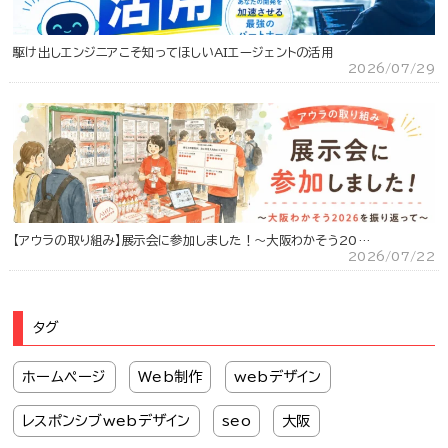
駆け出しエンジニアこそ知ってほしいAIエージェントの活用
2026/07/29
【アウラの取り組み】展示会に参加しました！～大阪わかそう20…
2026/07/22
タグ
ホームページ
Web制作
webデザイン
レスポンシブwebデザイン
seo
大阪