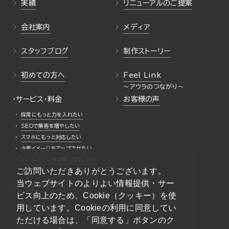
実績
リニューアルのご提案
会社案内
メディア
スタッフブログ
制作ストーリー
初めての方へ
Feel Link
・サービス・料金
お客様の声
採用にもっと力を入れたい
SEOで集客を増やしたい
スマホにもっと対応したい
企業イメージをアップさせたい
ホームページを運用・活用したい
ご訪問いただきありがとうございます。
当ウェブサイトのよりよい情報提供・サー
よくある質問
採用情報
ビス向上のため、Cookie（クッキー）を使
用しています。Cookieの利用に同意してい
お問い合わせ
ただける場合は、「同意する」ボタンのク