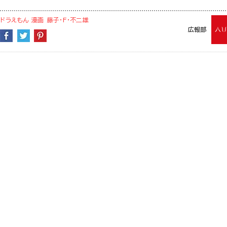
ドラえもん
漫画
藤子・F・不二雄
広報部