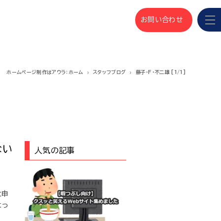
お問い合わせ
ホームページ制作はアウラ：ホーム
スタッフブログ
藤子・F・不二雄 [1/1]
ない
人気の記事
と申
よっ