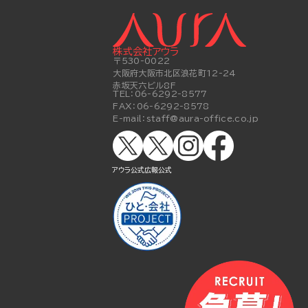
株式会社アウラ
〒530-0022
大阪府大阪市北区浪花町12-24
赤坂天六ビル8F
TEL：
06-6292-8577
FAX：
06-6292-8578
E-mail：
staff@aura-office.co.jp
アウラ公式
広報公式