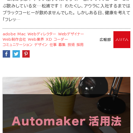
ぶ飲みしている女…松浦です！ わたくし、アウラに入社するまでは
ブラックコーヒーが飲めませんでした。 しかしある日、健康を考えて
「フレッ…
adobe
Mac
Webディレクター
Webデザイナー
Web制作会社
Web業界
XD
コーダー
広報部
コミュニケーション
デザイン
仕事
募集
技術
採用