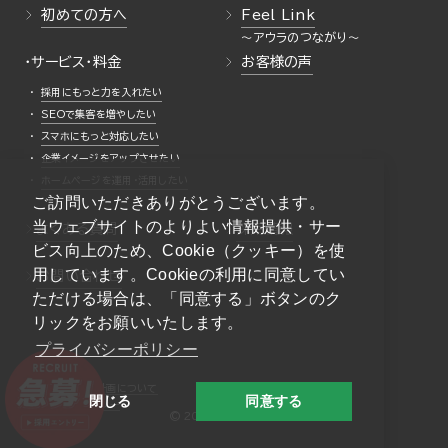
初めての方へ
Feel Link
・サービス・料金
お客様の声
採用にもっと力を入れたい
SEOで集客を増やしたい
スマホにもっと対応したい
企業イメージをアップさせたい
ホームページを運用・活用したい
ご訪問いただきありがとうございます。
当ウェブサイトのよりよい情報提供・サー
よくある質問
採用情報
ビス向上のため、Cookie（クッキー）を使
用しています。Cookieの利用に同意してい
お問い合わせ
ただける場合は、「同意する」ボタンのク
リックをお願いいたします。
プライバシーポリシー
一般事業主行動計画について
閉じる
同意する
プライバシーポリシー
© 2026 AURA Inc.