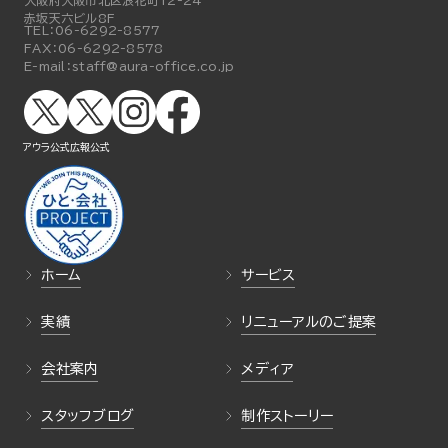
大阪府大阪市北区浪花町12-24
赤坂天六ビル8F
TEL：
06-6292-8577
FAX：
06-6292-8578
E-mail：
staff@aura-office.co.jp
アウラ公式
広報公式
ホーム
サービス
実績
リニューアルのご提案
会社案内
メディア
スタッフブログ
制作ストーリー