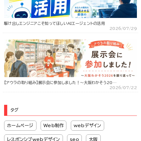
駆け出しエンジニアこそ知ってほしいAIエージェントの活用
2026/07/29
【アウラの取り組み】展示会に参加しました！～大阪わかそう20…
2026/07/22
タグ
ホームページ
Web制作
webデザイン
レスポンシブwebデザイン
seo
大阪